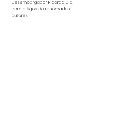
Desembargador Ricardo Dip,
com artigos de renomados
autores.
EDITORIAL LEPANTO LTDA
Formulário de inscrição
Enviar
lepantoeditorial@gmail.com
1132370503